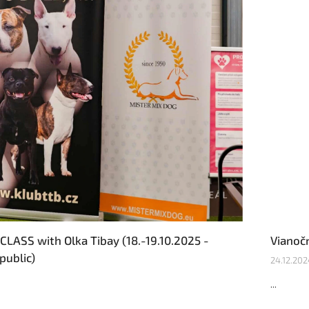
LASS with Olka Tibay (18.-19.10.2025 -
Vianoč
public)
24.12.202
...