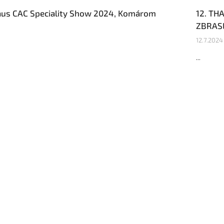
aus CAC Speciality Show 2024, Komárom
12. TH
ZBRASL
12.7.2024
...