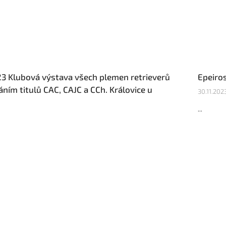
23 Klubová výstava všech plemen retrieverů
Epeiros
ním titulů CAC, CAJC a CCh. Královice u
30.11.202
...