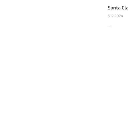
Santa Cl
6.12.2024
...