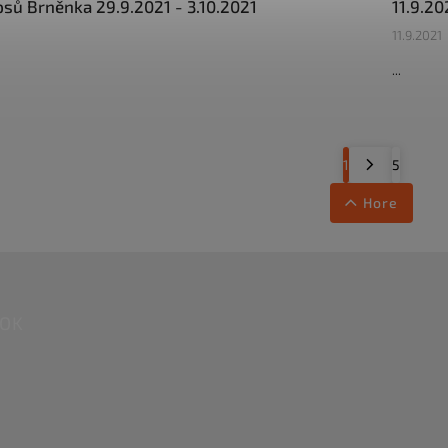
psů Brněnka 29.9.2021 - 3.10.2021
11.9.20
11.9.2021
...
1
5
Hore
OOK