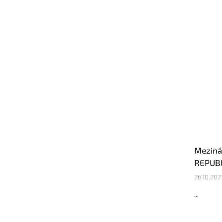
Meziná
REPUB
26.10.202
...