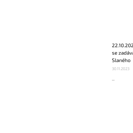
22.10.20
se zadává
Slaného
30.11.2023
...