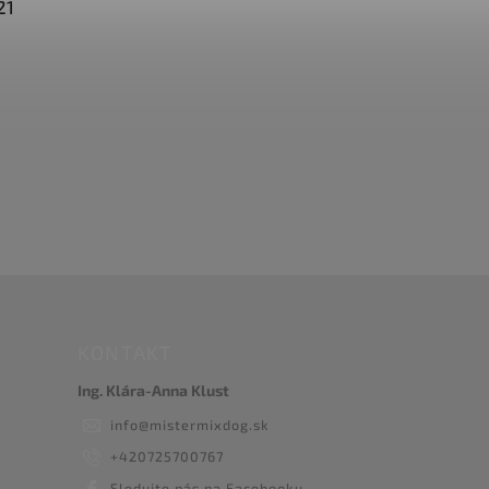
21
KONTAKT
Ing. Klára-Anna Klust
info
@
mistermixdog.sk
+420725700767
Sledujte nás na Facebooku