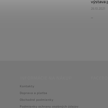
výstava 
26.10.2021
...
INFORMÁCIE NA NÁKUP
FACEB
Kontakty
Doprava a platba
Obchodné podmienky
Podmienky ochrany osobných údajov