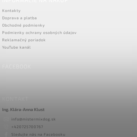
Kontakty
Doprava a platba
Obchodné podmienky
Podmienky ochrany osobných údajov
Reklamačný poriadok
YouTube kanál
FACEBOOK
KONTAKT
Ing. Klára-Anna Klust
info
@
mistermixdog.sk
+420725700767
Sledujte nás na Facebooku