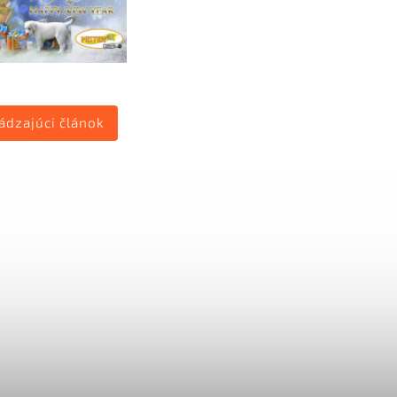
ádzajúci článok