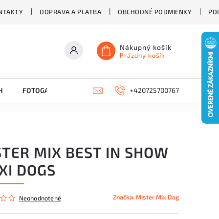
NTAKTY
DOPRAVA A PLATBA
OBCHODNÉ PODMIENKY
PO
Nákupný košík
Prázdny košík
H
FOTOGALÉRIA
BLOG
O KRMIVE MISTER MIX DOG
+420725700767
STER MIX BEST IN SHOW
XI DOGS
Značka:
Mister Mix Dog
Neohodnotené