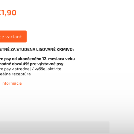
€1,90
te variant
TNÉ ZA STUDENA LISOVANÉ KRMIVO:
re psy od ukončeného 12. mesiaca veku
hodné obzvlášť pre výstavné psy
re psy v strednej / vyššej aktivite
deálna receptúra
é informácie