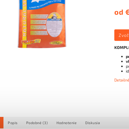
od
Zvoľ
KOMPLE
p
v
p
i
Detailn
Popis
Podobné (3)
Hodnotenie
Diskusia