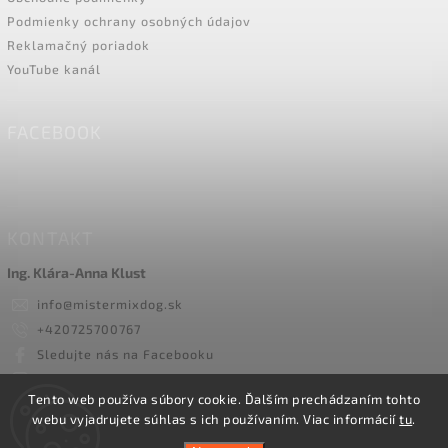
Podmienky ochrany osobných údajov
Reklamačný poriadok
YouTube kanál
FACEBOOK
KONTAKT
Ing. Klára-Anna Klust
info
@
mistermixdog.sk
+420725700767
Sledujte nás na Facebooku
mister_mix_dog/
Tento web používa súbory cookie. Ďalším prechádzaním tohto
webu vyjadrujete súhlas s ich používaním. Viac informácií
tu
.
Copyright 2026
Mister Mix Dog
. Všetky práva vyhradené.