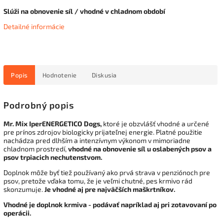
Slúži na obnovenie síl / vhodné v chladnom období
Detailné informácie
Popis
Hodnotenie
Diskusia
Podrobný popis
Mr. Mix IperENERGETICO Dogs,
ktoré je obzvlášť vhodné a určené
pre prínos zdrojov biologicky prijateľnej energie. Platné použitie
nachádza pred dlhším a intenzívnym výkonom v mimoriadne
chladnom prostredí,
vhodné na obnovenie síl u oslabených psov a
psov trpiacich nechutenstvom.
Doplnok môže byť tiež používaný ako prvá strava v penziónoch pre
psov, pretože vďaka tomu, že je veľmi chutné, pes krmivo rád
skonzumuje.
Je vhodné aj pre najväčších maškrtníkov.
Vhodné je doplnok krmiva - podávať napríklad aj pri zotavovaní po
operácii.