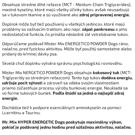
Obsahuje stredne dlhé reťazce (MCT - Meidum-Chain Triglycerides),
mastné kyseliny, ktoré majú všetky účinky tukov, avšak neusadzujú
sa v tukovom tkanive a sú využívané ako
zdroj pripravenej energie.
Doplnok môže byť tiež používaný u všetkých jedincov, ktoré majú
problémy so zažívacím traktom, ako napr.
zápal pankreasu
a jeho
nedostatočná funkcia, čo prináša následné zlé vstrebávanie tukov.
Odporúčame podávať Mister Mix ENERGETICO POWDER Dogs ráno,
nalačno, pred fyzickou aktivitou. Môže byť použitý samostatne alebo
pridaný do kŕmnej dávky psa.
Skvelá chuť doplnku vytvára správnu psychologickú rovnováhu.
Mister Mix NERGETICO POWDER Dogs obsahuje
kokosový tuk
(MCT-
Triglyceridy so stredným reťazcom). Tento typ tukov
dodáva energiu,
udržuje pocit sýtosti
a zároveň sa vďaka svojim vlastnostiam
priamo zúčastňuje procesu výroby bunkovej energie. Neukladá sa
vo forme tukových buniek.
Podľa štúdií sa jedná o najlepší zdroj
energie.
Dochádza tiež k podpore esenciálnych aminokyselín za pomoci
Lcarnitinu a Taurinu.
Mr. Mix HYPER ENERGETIC Dogs poskytuje maximálny výkon,
pokiaľ je podávaný jednu hodinu pred súťažnou aktivitou, nalačno.