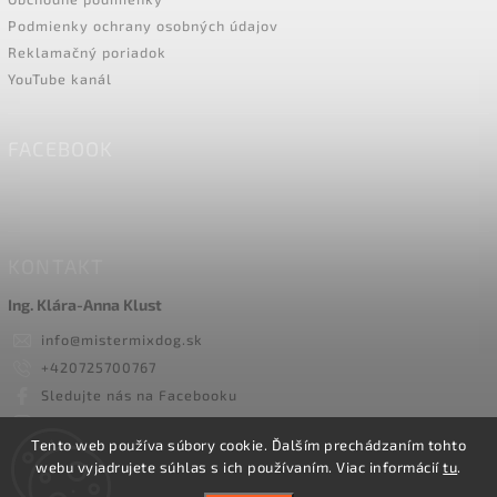
Podmienky ochrany osobných údajov
Reklamačný poriadok
YouTube kanál
FACEBOOK
KONTAKT
Ing. Klára-Anna Klust
info
@
mistermixdog.sk
+420725700767
Sledujte nás na Facebooku
mister_mix_dog/
Tento web používa súbory cookie. Ďalším prechádzaním tohto
webu vyjadrujete súhlas s ich používaním. Viac informácií
tu
.
Copyright 2026
Mister Mix Dog
. Všetky práva vyhradené.