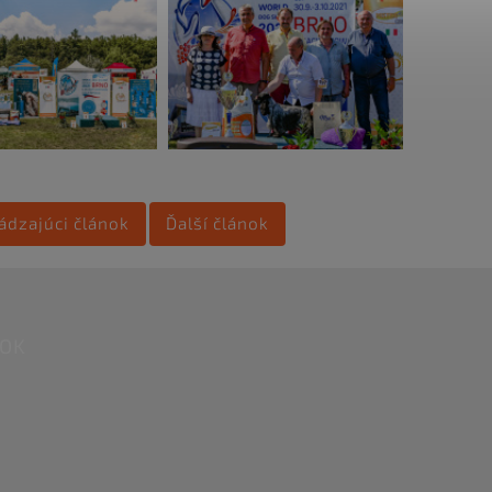
ádzajúci článok
Ďalší článok
OOK