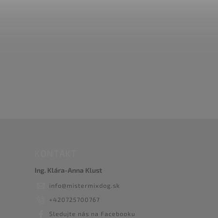
KONTAKT
Ing. Klára-Anna Klust
info
@
mistermixdog.sk
+420725700767
Sledujte nás na Facebooku