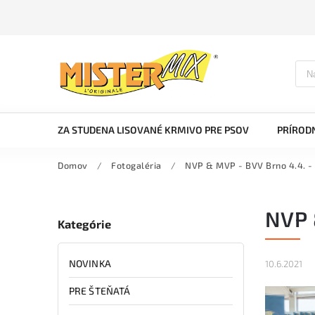
ZA STUDENA LISOVANÉ KRMIVO PRE PSOV
PRÍRODN
Domov
/
Fotogaléria
/
NVP & MVP - BVV Brno 4.4. - 
NVP 
Kategórie
NOVINKA
10.6.2021
PRE ŠTEŇATÁ