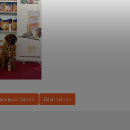
ádzajúci článok
Ďalší článok