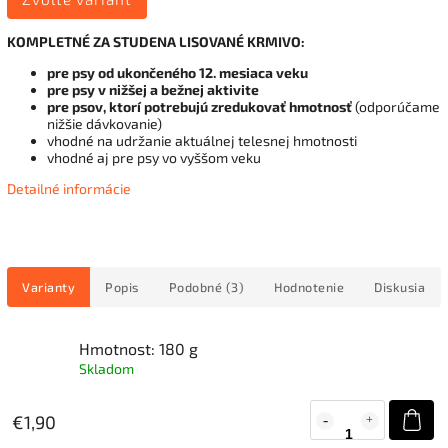
KOMPLETNÉ ZA STUDENA LISOVANÉ KRMIVO:
pre psy od ukončeného 12. mesiaca veku
pre psy v nižšej a bežnej aktivite
pre psov, ktorí potrebujú zredukovať hmotnosť
(odporúčame
nižšie dávkovanie)
vhodné na udržanie aktuálnej telesnej hmotnosti
vhodné aj pre psy vo vyššom veku
Detailné informácie
Varianty
Popis
Podobné (3)
Hodnotenie
Diskusia
Hmotnost: 180 g
Skladom
€1,90