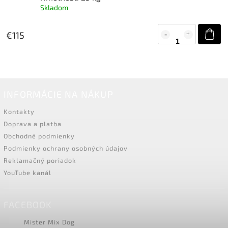
Skladom
€115
INFORMÁCIE NA NÁKUP
Kontakty
Doprava a platba
Obchodné podmienky
Podmienky ochrany osobných údajov
Reklamačný poriadok
YouTube kanál
FACEBOOK
Mister Mix Dog