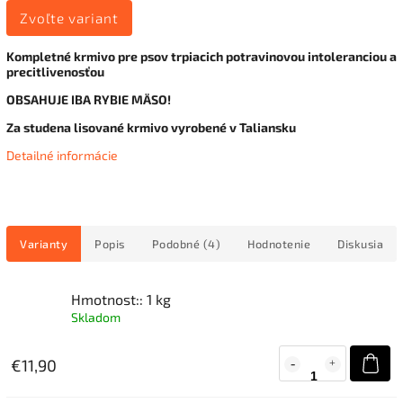
Zvoľte variant
Kompletné krmivo pre psov trpiacich potravinovou intoleranciou a
precitlivenosťou
OBSAHUJE IBA RYBIE MÄSO!
Za studena lisované krmivo vyrobené v Taliansku
Detailné informácie
Varianty
Popis
Podobné (4)
Hodnotenie
Diskusia
Hmotnost:: 1 kg
Skladom
€11,90